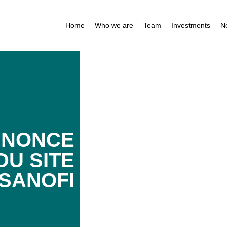
Home
Who we are
Team
Investments
N
NNONCE
DU SITE
 SANOFI